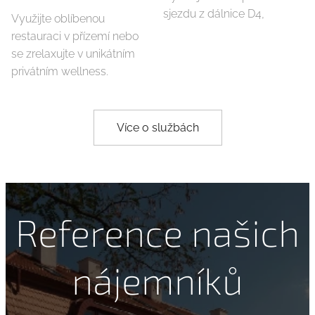
sjezdu z dálnice D4,
Využijte oblíbenou
restauraci v přízemí nebo
se zrelaxujte v unikátním
privátním wellness.
Více o službách
Reference našich
nájemníků