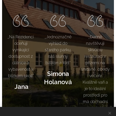
„
Na Rezidenci
„
Jednoznačně
„
Denně
oceňuji
výhled do
navštěvuji
vynikající
starého parku,
skvělou
dostupnost z
náš slunný
restauraci v
dálnice a
balkon a klid
“
přízemí na
vybavenost v
snídaně, obědy
Simona
blízkém okolí
“
i večeře.
Holanová
Kvalitně vaří a
Jana
je to ideální
prostředí pro
má obchodní
jednání.
“