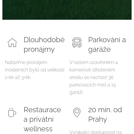
Dlouhodobé
Parkování a
pronájmy
garáže
Nabízíme pronájem
V našem uzavřeném a
moderních bytů od velikosti
kamerově střeženém
1+kk až 3+kk.
areálu se nachází 36
parkovacích míst a 15
garáží.
Restaurace
20 min. od
a privátní
Prahy
wellness
Vynikající dostupnost na