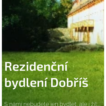
Rezidenční
bydlení Dobříš
S námi nebudete jen bydlet, ale i žít....